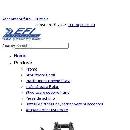
Atasament furci - Butoaie
Copyright © 2023
EFI Logistics int
Search
Type 2 or more characters for
Home
results.
Produse
Promo
Stivuitoare Baoli
Platforme si nacele Bravi
Încărcătoare Polar
Stivuitoare second hand
Piese de schimb
Baterii de tractiune, redresoare si accesorii
Atașamente stivuitoare