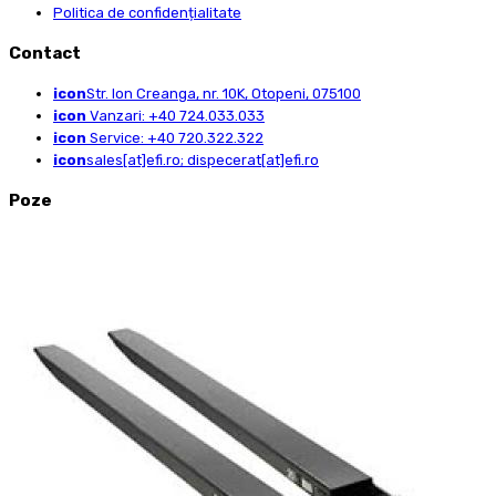
Politica de confidențialitate
Contact
icon
Str. Ion Creanga, nr. 10K, Otopeni, 075100
icon
Vanzari: +40 724.033.033
icon
Service: +40 720.322.322
icon
sales[at]efi.ro; dispecerat[at]efi.ro
Poze