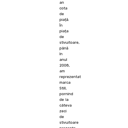
an
cota
de
piață.
În
piața
de
stivuitoare,
până
în
anul
2008,
am
reprezentat
marca
Still,
pornind
de la
câteva
zeci
de
stivuitoare