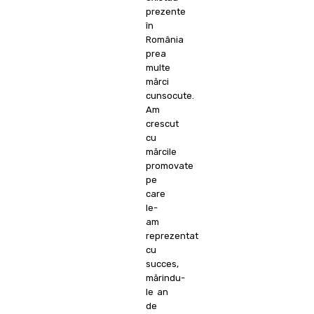
prezente
în
România
prea
multe
mărci
cunsocute.
Am
crescut
cu
mărcile
promovate
pe
care
le-
am
reprezentat
cu
succes,
mărindu-
le an
de