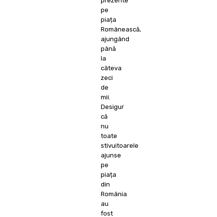
prezente
pe
piața
Românească,
ajungând
până
la
câteva
zeci
de
mii.
Desigur
că
nu
toate
stivuitoarele
ajunse
pe
piața
din
România
au
fost