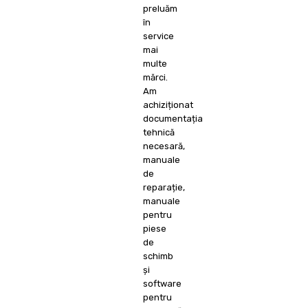
preluăm
în
service
mai
multe
mărci.
Am
achiziționat
documentația
tehnică
necesară,
manuale
de
reparație,
manuale
pentru
piese
de
schimb
și
software
pentru