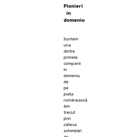
Pionieri
in
domeniu
Suntem
una
dintre
primele
companii
în
domeniu
de
pe
piața
românească.
Am
trecut
prin
câteva
schimbări
de