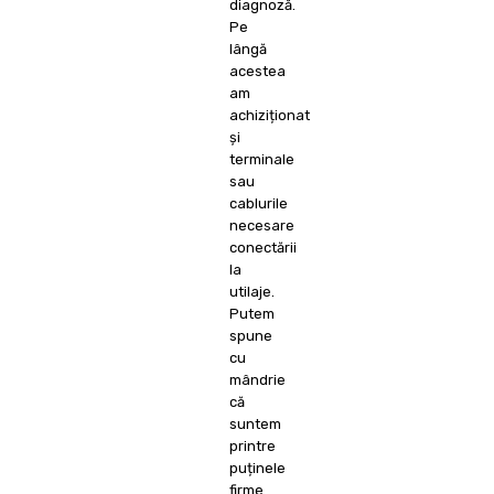
diagnoză.
Pe
lângă
acestea
am
achiziționat
și
terminale
sau
cablurile
necesare
conectării
la
utilaje.
Putem
spune
cu
mândrie
că
suntem
printre
puținele
firme