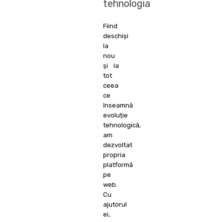
tehnologia
Fiind
deschiși
la
nou
și la
tot
ceea
ce
înseamnă
evoluție
tehnologică,
am
dezvoltat
propria
platformă
pe
web.
Cu
ajutorul
ei,