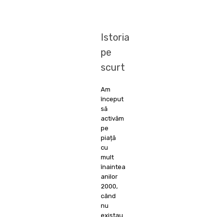
Istoria
pe
scurt
Am
început
să
activăm
pe
piață
cu
mult
înaintea
anilor
2000,
când
nu
existau