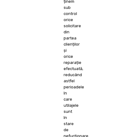
ținem
sub
control
orice
solicitare
din
partea
clienților
și
orice
reparație
efectuată,
reducând
astfel
perioadele
în
care
utilajele
sunt
în
stare
de
nefucționare.