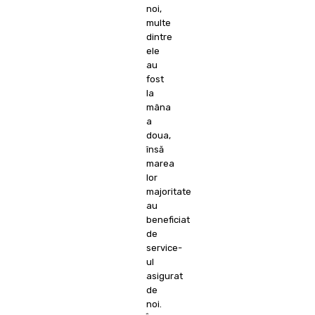
noi,
multe
dintre
ele
au
fost
la
mâna
a
doua,
însă
marea
lor
majoritate
au
beneficiat
de
service-
ul
asigurat
de
noi.