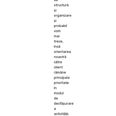
structură
și
organizare
și
probabil
vom
mai
trece,
însă
orientarea
noastră
către
client
rămâne
principala
prioritate
în
modul
de
desfășurare
a
activității.