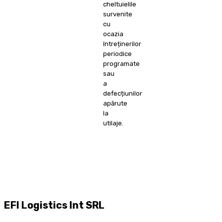
cheltuielile
survenite
cu
ocazia
întreținerilor
periodice
programate
sau
a
defecțiunilor
apărute
la
utilaje.
EFI Logistics Int SRL