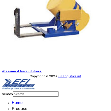
Atasament furci - Butoaie
Copyright © 2023
EFI Logistics int
Search
Type 2 or more characters for
Home
results.
Produse