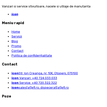
Vanzari si service stivuitoare, nacele si utilaje de manutanta
icon
Meniu rapid
Home
Servicii
Blog
Promo
Contact
Politica de confidențialitate
Contact
icon
Str. Ion Creanga, nr. 10K, Otopeni, 075100
icon
Vanzari: +40 724.033.033
icon
Service: +40 720.322.322
icon
sales[at]efi.ro; dispecerat[at]efi.ro
Poze